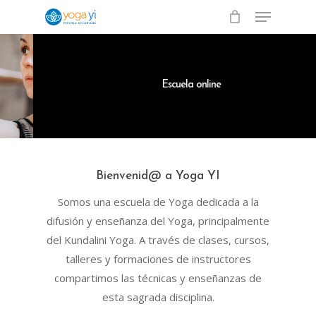
Menu
Skip
to
Close
main
Menu
content
E
s
c
u
e
l
a
o
n
l
i
n
e
Bienvenid@ a Yoga YI
Somos una escuela de Yoga dedicada a la
difusión y enseñanza del Yoga, principalmente
del Kundalini Yoga. A través de clases, cursos,
talleres y formaciones de instructores
compartimos las técnicas y enseñanzas de
esta sagrada disciplina.