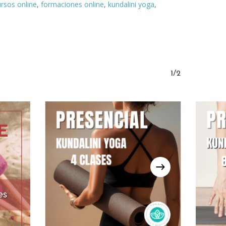
rsos online
,
formaciones online
,
kundalini yoga
,
1/2