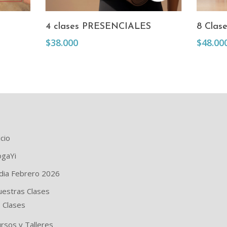
Añadir Al Carrito
4 clases PRESENCIALES
8 Clase
$
38.000
$
48.00
icio
ogaYi
ndia Febrero 2026
uestras Clases
Clases
rsos y Talleres