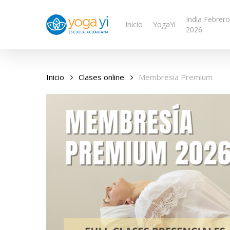
Skip
India Febrero
to
Inicio
YogaYi
2026
main
content
Inicio
Clases online
Membresía Premium