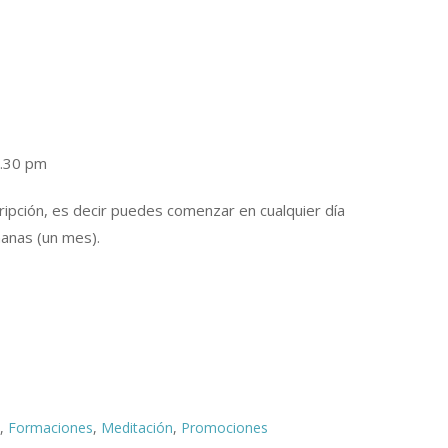
9.30 pm
ipción, es decir puedes comenzar en cualquier día
manas (un mes).
,
Formaciones
,
Meditación
,
Promociones