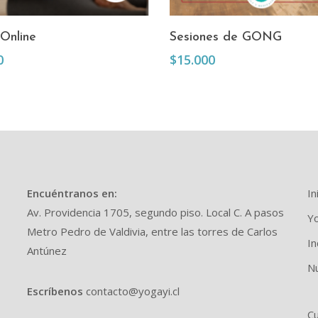
Añadir Al Carrito
Añadir Al Carrito
Online
Sesiones de GONG
0
$
15.000
Encuéntranos en:
In
Av. Providencia 1705, segundo piso. Local C. A pasos
Y
Metro Pedro de Valdivia, entre las torres de Carlos
I
Antúnez
N
Escríbenos
contacto@yogayi.cl
Cu